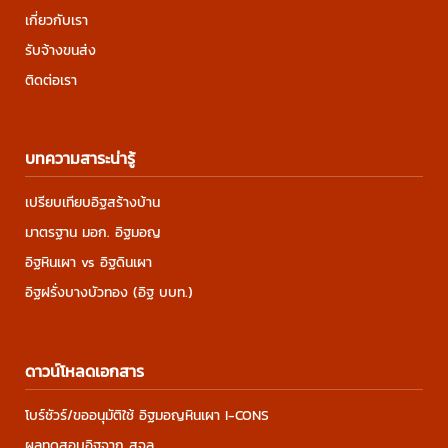
เกี่ยวกับเรา
รับจ้างขนส่ง
ติดต่อเรา
บทความสาระน่ารู้
เปรียบเทียบอิฐสร้างบ้าน
มาตรฐาน มอก. อิฐมอญ
อิฐหินเผา vs อิฐดินเผา
อิฐฝรั่งบางบัวทอง (อิฐ บบท.)
ดาวน์โหลดเอกสาร
โบร์ชัวร์/ขออนุมัติใช้ อิฐมอญหินเผา I-CONS
ผลทดสอบอิฐจาก สจล.