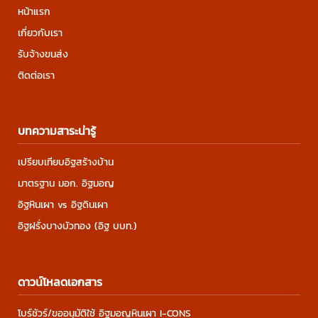
หน้าแรก
เกี่ยวกับเรา
รับจ้างขนส่ง
ติดต่อเรา
บทความสาระน่ารู้
เปรียบเทียบอิฐสร้างบ้าน
มาตรฐาน มอก. อิฐมอญ
อิฐหินเผา vs อิฐดินเผา
อิฐฝรั่งบางบัวทอง (อิฐ บบท.)
ดาวน์โหลดเอกสาร
โบร์ชัวร์/ขออนุมัติใช้ อิฐมอญหินเผา I-CONS