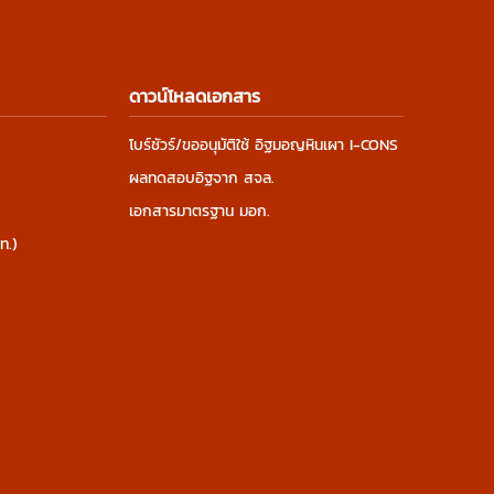
ดาวน์โหลดเอกสาร
โบร์ชัวร์/ขออนุมัติใช้ อิฐมอญหินเผา I-CONS
ผลทดสอบอิฐจาก สจล.
เอกสารมาตรฐาน มอก.
ท.)