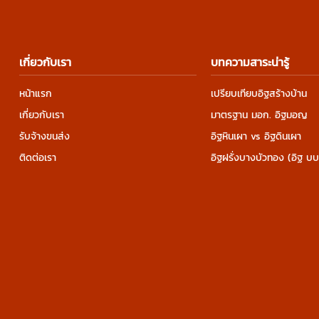
เกี่ยวกับเรา
บทความสาระน่ารู้
หน้าแรก
เปรียบเทียบอิฐสร้างบ้าน
เกี่ยวกับเรา
มาตรฐาน มอก. อิฐมอญ
รับจ้างขนส่ง
อิฐหินเผา vs อิฐดินเผา
ติดต่อเรา
อิฐฝรั่งบางบัวทอง (อิฐ บบ